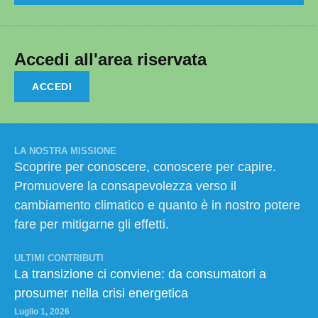
Accedi all'area riservata
ACCEDI
LA NOSTRA MISSIONE
Scoprire per conoscere, conoscere per capire.
Promuovere la consapevolezza verso il
cambiamento climatico e quanto è in nostro potere
fare per mitigarne gli effetti.
ULTIMI CONTRIBUTI
La transizione ci conviene: da consumatori a
prosumer nella crisi energetica
Luglio 1, 2026