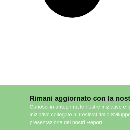
Rimani aggiornato con la nost
Conosci in anteprima le nostre iniziative e p
iniziative collegate al Festival dello Svilupp
presentazione dei nostri Report.