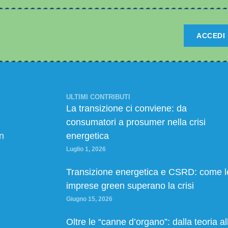
ACCEDI
ULTIMI CONTRIBUTI
La transizione ci conviene: da
consumatori a prosumer nella crisi
n
energetica
Luglio 1, 2026
Transizione energetica e CSRD: come l
imprese green superano la crisi
Giugno 15, 2026
Oltre le “canne d’organo”: dalla teoria al