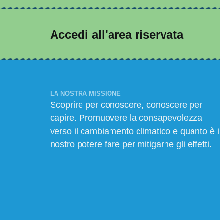
Accedi all'area riservata
LA NOSTRA MISSIONE
Scoprire per conoscere, conoscere per
capire. Promuovere la consapevolezza
verso il cambiamento climatico e quanto è i
nostro potere fare per mitigarne gli effetti.