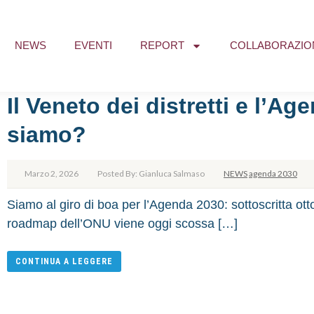
NEWS
EVENTI
REPORT
COLLABORAZIO
Il Veneto dei distretti e l’A
siamo?
Marzo 2, 2026
Posted By: Gianluca Salmaso
NEWS
agenda 2030
Siamo al giro di boa per l’Agenda 2030: sottoscritta otto
roadmap dell’ONU viene oggi scossa […]
CONTINUA A LEGGERE