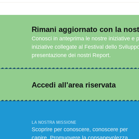
Rimani aggiornato con la nost
Conosci in anteprima le nostre iniziative e p
iniziative collegate al Festival dello Svilupp
presentazione dei nostri Report.
Accedi all'area riservata
LA NOSTRA MISSIONE
Scoprire per conoscere, conoscere per
capire. Promuovere la consapevolezza