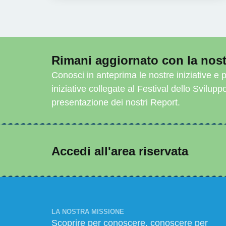
Rimani aggiornato con la nost
Conosci in anteprima le nostre iniziative e p
iniziative collegate al Festival dello Svilupp
presentazione dei nostri Report.
Accedi all'area riservata
LA NOSTRA MISSIONE
Scoprire per conoscere, conoscere per