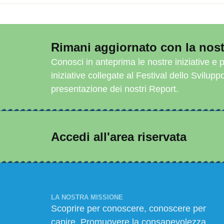
Rimani aggiornato con la nost
Conosci in anteprima le nostre iniziative e p
iniziative collegate al Festival dello Svilupp
presentazione dei nostri Report.
Accedi all'area riservata
LA NOSTRA MISSIONE
Scoprire per conoscere, conoscere per
capire. Promuovere la consapevolezza